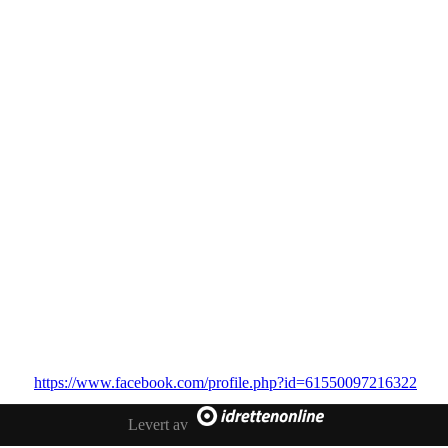
Heltenes Idrettsklubb
Adresse til hovedkontor
0123 Oslo
Telefon:97825785
E-post: Jabulosno@gmail.com
https://www.facebook.com/profile.php?id=61550097216322
Levert av