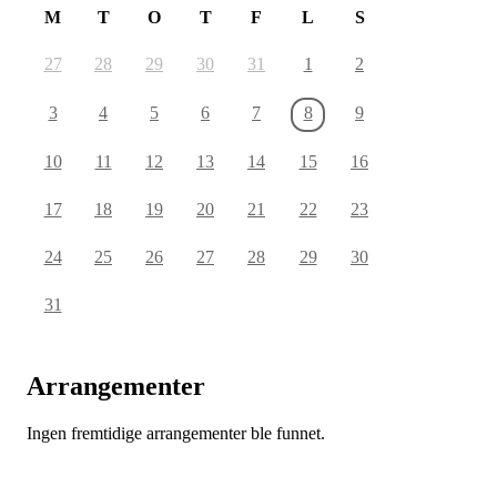
M
T
O
T
F
L
S
27
28
29
30
31
1
2
3
4
5
6
7
8
9
10
11
12
13
14
15
16
17
18
19
20
21
22
23
24
25
26
27
28
29
30
31
Arrangementer
Ingen fremtidige arrangementer ble funnet.