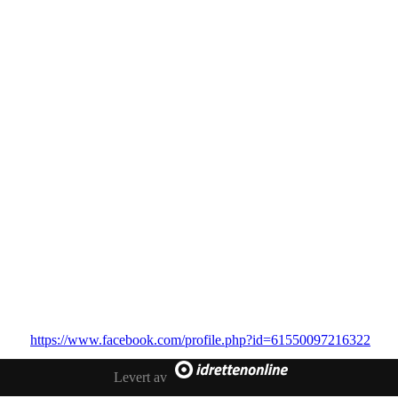
Heltenes Idrettsklubb
Adresse til hovedkontor
0123 Oslo
Telefon:97825785
E-post: Jabulosno@gmail.com
https://www.facebook.com/profile.php?id=61550097216322
Levert av