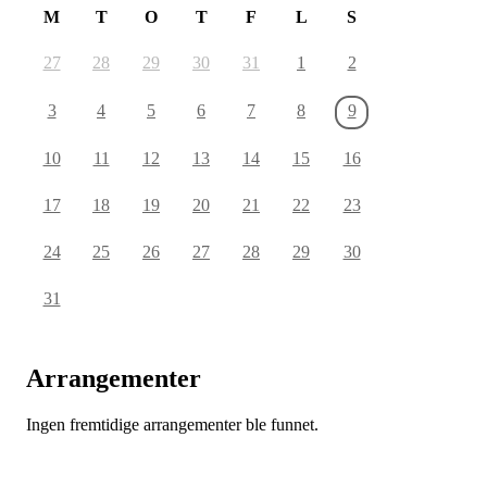
M
T
O
T
F
L
S
27
28
29
30
31
1
2
3
4
5
6
7
8
9
10
11
12
13
14
15
16
17
18
19
20
21
22
23
24
25
26
27
28
29
30
31
Arrangementer
Ingen fremtidige arrangementer ble funnet.